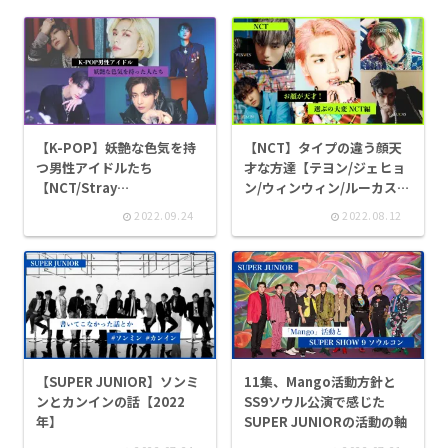
【K-POP】妖艶な色気を持
【NCT】タイプの違う顔天
つ男性アイドルたち
才な方達【テヨン/ジェヒョ
【NCT/Stray
ン/ウィンウィン/ルーカス/
Kids/BTS/VIXX/ENHYPEN
ジェミン】
2022.09.24
2022.08.12
】
11集、Mango活動方針と
【SUPER JUNIOR】ソンミ
SS9ソウル公演で感じた
ンとカンインの話【2022
SUPER JUNIORの活動の軸
年】