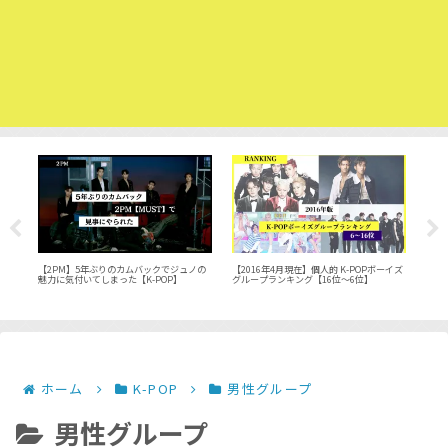
【2016年4月現在】個人的 K-POPボーイズ
IU
【2PM】5年ぶりのカムバックでジュノの
【K
グループランキング【16位～6位】
XO
魅力に気付いてしまった【K-POP】
20
ホーム
K-POP
男性グループ
男性グループ