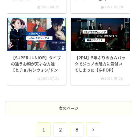
月追記】
Loveは早くライブで聴きた
2021.08.28
2021.08.28
い
【SUPER JUNIOR】タイプ
【2PM】5年ぶりのカムバッ
の違うお顔が天才な方達
クでジュノの魅力に気付い
【ヒチョル/シウォン/ドン
てしまった【K-POP】
ヘ】
2021.07.31
2021.07.26
次のページ
次
1
2
8