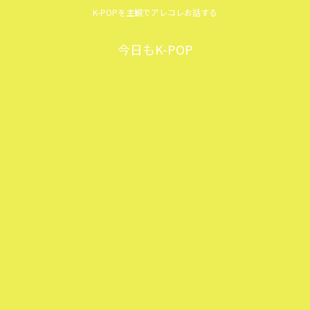
K-POPを主観でアレコレお話する
今日もK-POP