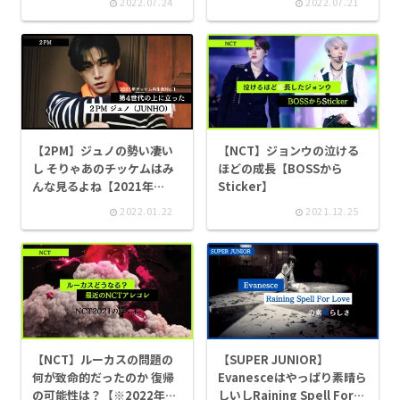
2022.07.24
2022.07.21
【2PM】ジュノの勢い凄い
【NCT】ジョンウの泣ける
し そりゃあのチッケムはみ
ほどの成長【BOSSから
んな見るよね【2021年
Sticker】
Fancam再生1位】
2022.01.22
2021.12.25
【NCT】ルーカスの問題の
【SUPER JUNIOR】
何が致命的だったのか 復帰
Evanesceはやっぱり素晴ら
の可能性は？【※2022年12
しいしRaining Spell For