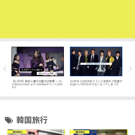
公演で
【2
【K-POP】色気と個々の能力の考察 ー IU
SUPER JUNIORをどういう気持ちで応援す
ッケム
と元4miniteヒョナ/SHINeeテミンとEXO
ればいいのかわからなくなってしまった
再生
カイ
韓国旅行