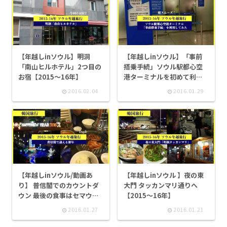
【年越しinソウル】明洞
【年越しinソウル】「事前
「南山ヒルホテル」2つ目の
搭乗手続」ソウル駅都心空
お宿【2015～16年】
港ターミナルを初めて利用
してみた【2015～16年】
2016.02.04
2016.01.29
【年越しinソウル/動画あ
【年越しinソウル 】夜の東
り】 普信閣でのカウントダ
大門 タッカンマリ通りへ
ウン 最後の食事はセマウル
【2015～16年】
食堂で【2015～16年】
2016.01.27
2016.01.21