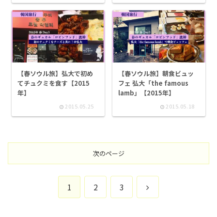
【春ソウル旅】弘大で初め
【春ソウル旅】朝食ビュッ
てチュクミを食す【2015
フェ 弘大「the famous
年】
lamb」【2015年】
2015.05.25
2015.05.18
次のページ
次
1
2
3
へ