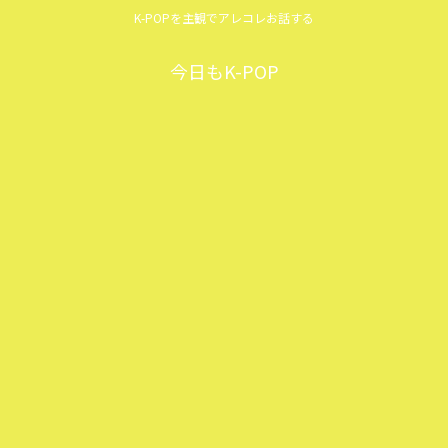
K-POPを主観でアレコレお話する
今日もK-POP