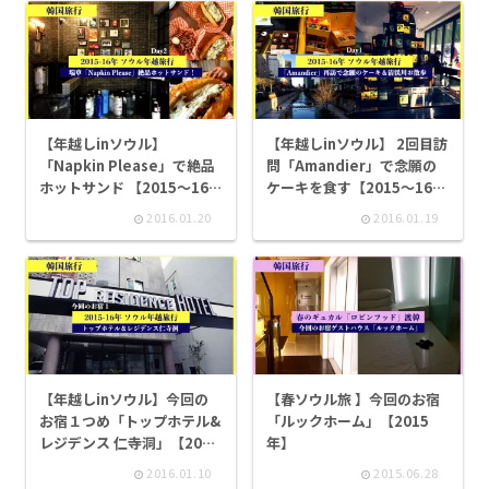
【年越しinソウル】
【年越しinソウル】 2回目訪
「Napkin Please」で絶品
問「Amandier」で念願の
ホットサンド 【2015～16
ケーキを食す【2015～16
年】
年】
2016.01.20
2016.01.19
【年越しinソウル】今回の
【春ソウル旅 】今回のお宿
お宿１つめ「トップホテル&
「ルックホーム」【2015
レジデンス 仁寺洞」【2015
年】
～16年】
2016.01.10
2015.06.28