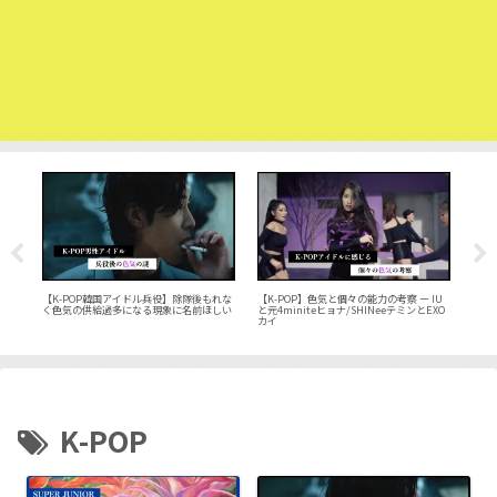
テヨ
【K-POP韓国アイドル兵役】除隊後もれな
【K-POP】色気と個々の能力の考察 ー IU
【2
/ジ
く色気の供給過多になる現象に名前ほしい
と元4miniteヒョナ/SHINeeテミンとEXO
魅力
カイ
K-POP