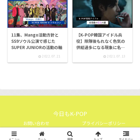
11集、Mango活動方針と
【K-POP韓国アイドル兵
SS9ソウル公演で感じた
役】除隊後もれなく色気の
SUPER JUNIORの活動の軸
供給過多になる現象に名前
ほしい
2022.07.21
2021.07.13
今日もK-POP
お問い合わせ
プライバシーポリシー
© 2021 今日もK-POP.
メニュー
ホーム
検索
トップ
サイドバー