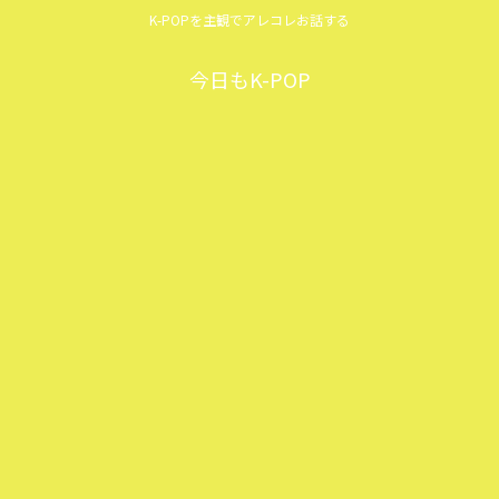
K-POPを主観でアレコレお話する
今日もK-POP