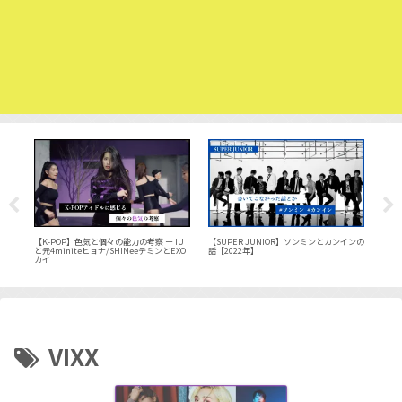
加記
【K-POP】色気と個々の能力の考察 ー IU
【SUPER JUNIOR】ソンミンとカンインの
【N
作成
と元4miniteヒョナ/SHINeeテミンとEXO
話【2022年】
【BO
カイ
VIXX