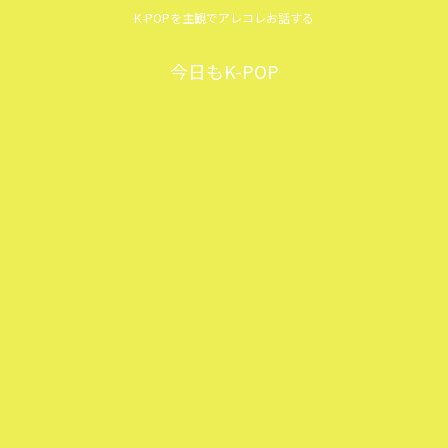
K-POPを主観でアレコレお話する
今日もK-POP