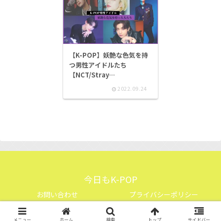
【K-POP】妖艶な色気を持
つ男性アイドルたち
【NCT/Stray
Kids/BTS/VIXX/ENHYPEN
2022.09.24
】
今日もK-POP
お問い合わせ
プライバシーポリシー
© 2021 今日もK-POP.
メニュー
ホーム
検索
トップ
サイドバー