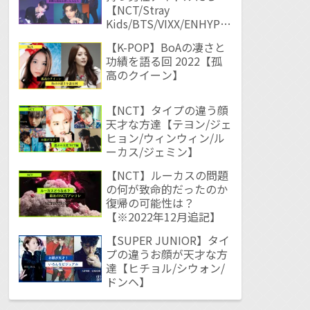
【NCT/Stray
Kids/BTS/VIXX/ENHYPE
N】
【K-POP】BoAの凄さと
功績を語る回 2022【孤
高のクイーン】
【NCT】タイプの違う顔
天才な方達【テヨン/ジェ
ヒョン/ウィンウィン/ル
ーカス/ジェミン】
【NCT】ルーカスの問題
の何が致命的だったのか
復帰の可能性は？
【※2022年12月追記】
【SUPER JUNIOR】タイ
プの違うお顔が天才な方
達【ヒチョル/シウォン/
ドンヘ】