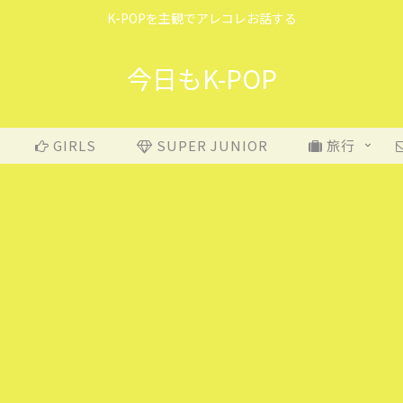
K-POPを主観でアレコレお話する
今日もK-POP
GIRLS
SUPER JUNIOR
旅行