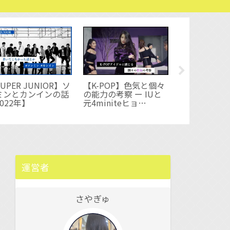
UPER JUNIOR】ソ
【K-POP】色気と個々
【2PM】5年
ミンとカンインの話
の能力の考察 ー IUと
ムバックでジ
022年】
元4miniteヒョ
力に気付いて
ナ/SHINeeテミンと
【K-POP】
EXOカイ
運営者
さやぎゅ