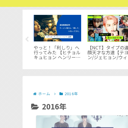
コンサート・
やっと！「利しり」へ
【NCT】タイプの
カル 参加記録
行ってみた 【ヒチョル
顔天才な方達【テ
うオタみしか
キュヒョン ヘンリーの
ン/ジェヒョン/ウィ
表を作成した
行ったラーメン屋さ
ウィン/ルーカス/ジ
ん】
ミン】
ホーム
2016年
2016年