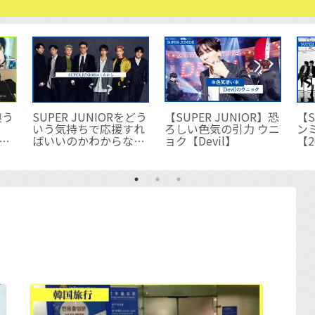
【SUPER JUNIOR】恐
違う
SUPER JUNIORをどう
【S
ろしい色気の引力 ウニ
ヨ
いう気持ちで応援すれ
ン
ョク【Devil】
ン
ばいいのかわからなく
【2
ェ
なってしまった