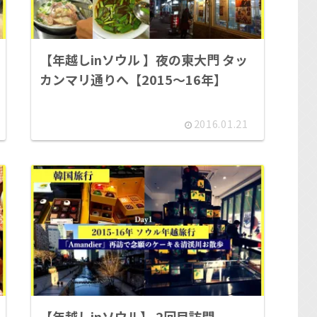
【年越しinソウル 】夜の東大門 タッ
カンマリ通りへ【2015～16年】
2016.01.21
【年越しinソウル】 2回目訪問