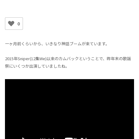
0
一ヶ月前くらいから、いきなり神話ブームが来ています。
2015年Sniper(12集We)以来のカムバックということで、昨年末の歌謡
祭にいくつか出演していましたね。