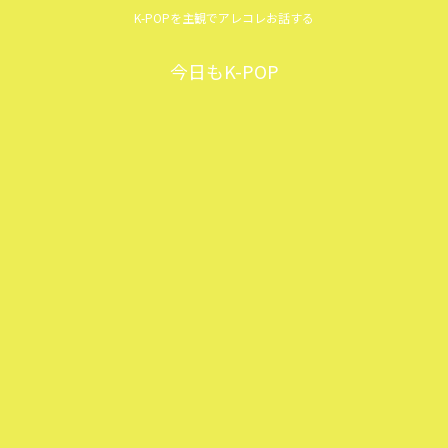
K-POPを主観でアレコレお話する
今日もK-POP