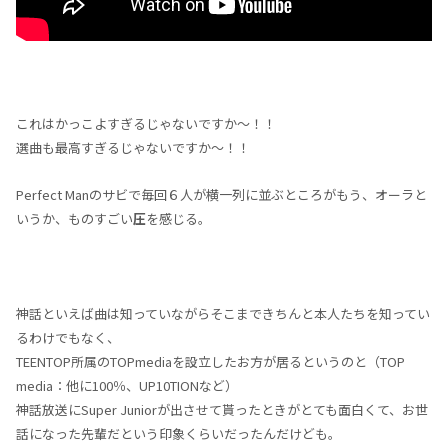
これはかっこよすぎるじゃないですか～！！
選曲も最高すぎるじゃないですか～！！
Perfect Manのサビで毎回６人が横一列に並ぶところがもう、オーラと
いうか、ものすごい
圧
を感じる。
神話といえば曲は知っていながらそこまできちんと本人たちを知ってい
るわけでもなく、
TEENTOP所属のTOPmediaを設立したお方が居るというのと（TOP
media：他に100％、UP10TIONなど）
神話放送にSuper Juniorが出させて貰ったときがとても面白くて、お世
話になった先輩だという印象くらいだったんだけども。