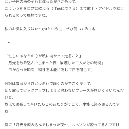
若い子達の曲のそれと違った良さがあって、
こういう詞を自然に歌える（作品にできる）まで歌手・アイドルを続け
られるのって理想ですね。
私のお気に入りはTonightという曲 ぜひ聴いてみてね
「忙しいあなたの心が私に向かって走ること」
「月光を飲み込んでしまった夜 崩壊した二人だけの時間」
「目が合った瞬間 理性を本能に隠して目を閉じて」
歌詞は冒頭からひとつ流れで聴くのがすごく良くて、
切り取ってピックアップしようと思わないフレーズが無いくらいなんだ
けど、
敢えて頑張って挙げたらこのあたりがすごく、本能に染み渡るんです
ね…
特に「月光を飲み込んでしまった夜～」はヘソンが歌ってるんですけ