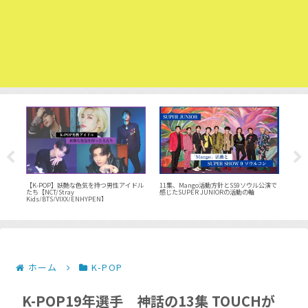
11集、Mango活動方針とSS9ソウル公演で
加記
【SU
【K-POP】妖艶な色気を持つ男性アイドル
感じたSUPER JUNIORの活動の軸
作成
素晴ら
たち【NCT/Stray
くラ
Kids/BTS/VIXX/ENHYPEN】
ホーム
K-POP
K-POP19年選手 神話の13集 TOUCHが