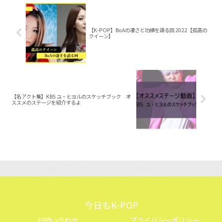
【K-POP】BoAの凄さと功績を語る回 2022【孤高の
クイーン】
【名アクト集】KBS ユ・ヒヨルのスケッチブック オ
ススメのステージを紹介するよ
今日もK-POP
お問い合わせ
プライバシーポリシー